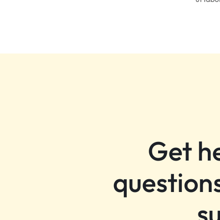
Get h
questions
s