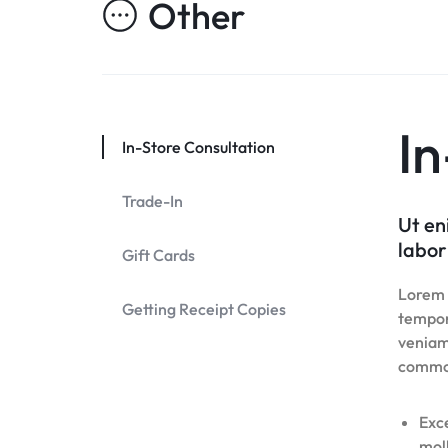
Other
In
In-Store Consultation
Trade-In
Ut en
labor
Gift Cards
Lorem i
Getting Receipt Copies
tempor
veniam,
commo
Exce
moll