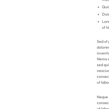
Quis
Duis
Lore
ut l
Sed ut 
dolore
invento
Nemo e
sed qu
nesciu
consec
ut lab
Neque 
consec
ut lab