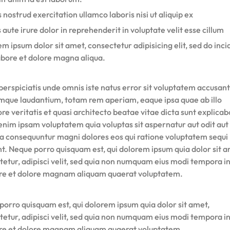
 nostrud exercitation ullamco laboris nisi ut aliquip ex
 aute irure dolor in reprehenderit in voluptate velit esse cillum
m ipsum dolor sit amet, consectetur adipisicing elit, sed do inci
abore et dolore magna aliqua.
perspiciatis unde omnis iste natus error sit voluptatem accusan
mque laudantium, totam rem aperiam, eaque ipsa quae ab illo
re veritatis et quasi architecto beatae vitae dicta sunt explicab
nim ipsam voluptatem quia voluptas sit aspernatur aut odit aut 
ia consequuntur magni dolores eos qui ratione voluptatem sequi
nt. Neque porro quisquam est, qui dolorem ipsum quia dolor sit a
tetur, adipisci velit, sed quia non numquam eius modi tempora i
ore et dolore magnam aliquam quaerat voluptatem.
porro quisquam est, qui dolorem ipsum quia dolor sit amet,
tetur, adipisci velit, sed quia non numquam eius modi tempora i
ore et dolore magnam aliquam quaerat voluptatem.