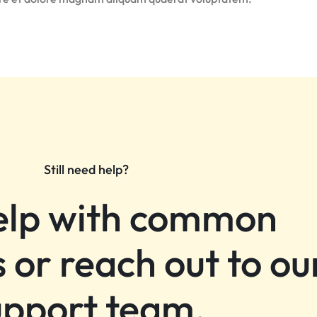
Still need help?
elp with common
 or reach out to ou
upport team.