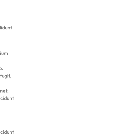
didunt
tium
o.
fugit,
met,
ncidunt
ncidunt