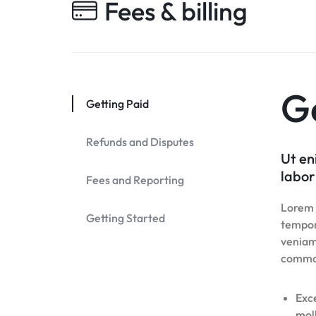
Fees & billing
G
Getting Paid
Refunds and Disputes
Ut en
labor
Fees and Reporting
Lorem i
Getting Started
tempor
veniam,
commo
Exce
moll