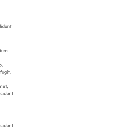
didunt
tium
o.
fugit,
met,
ncidunt
ncidunt