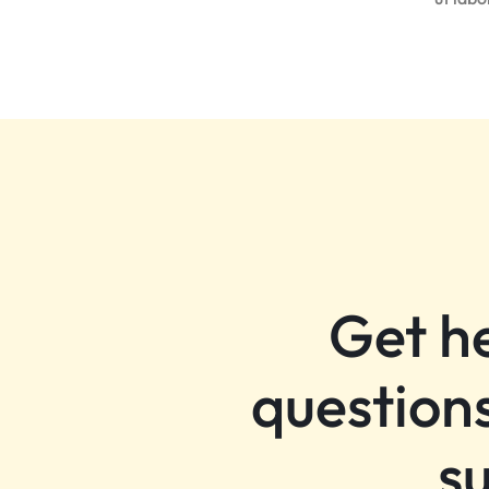
Get h
questions
s