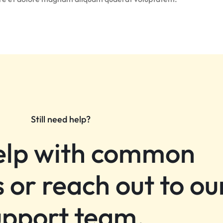
Still need help?
elp with common
 or reach out to ou
upport team.