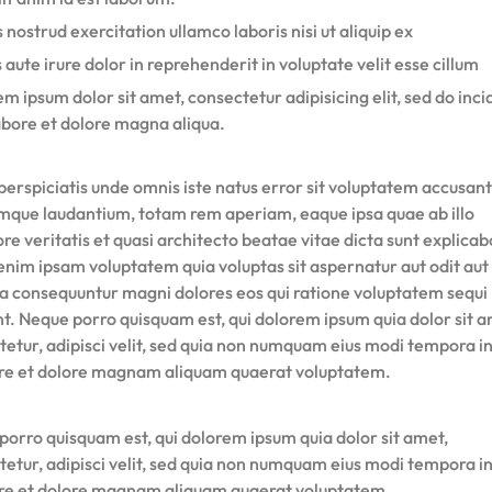
 nostrud exercitation ullamco laboris nisi ut aliquip ex
 aute irure dolor in reprehenderit in voluptate velit esse cillum
m ipsum dolor sit amet, consectetur adipisicing elit, sed do inci
abore et dolore magna aliqua.
perspiciatis unde omnis iste natus error sit voluptatem accusan
mque laudantium, totam rem aperiam, eaque ipsa quae ab illo
re veritatis et quasi architecto beatae vitae dicta sunt explicab
nim ipsam voluptatem quia voluptas sit aspernatur aut odit aut 
ia consequuntur magni dolores eos qui ratione voluptatem sequi
nt. Neque porro quisquam est, qui dolorem ipsum quia dolor sit a
tetur, adipisci velit, sed quia non numquam eius modi tempora i
ore et dolore magnam aliquam quaerat voluptatem.
porro quisquam est, qui dolorem ipsum quia dolor sit amet,
tetur, adipisci velit, sed quia non numquam eius modi tempora i
ore et dolore magnam aliquam quaerat voluptatem.