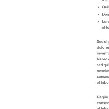
Quis
Duis
Lore
ut l
Sed ut 
dolore
invento
Nemo e
sed qu
nesciu
consec
ut lab
Neque 
consec
ut lab