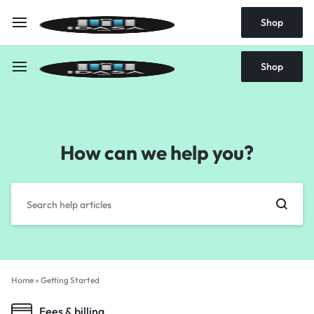
Shop
Shop
How can we help you?
Home
»
Getting Started
Fees & billing